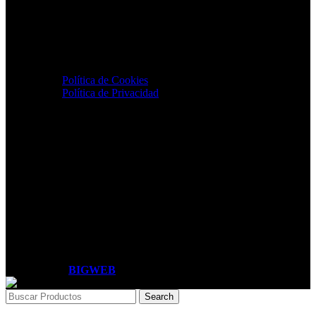
Enlaces utiles
Ofertas
Blog
Legal
Política de Cookies
Política de Privacidad
Términos y condiciones
Contacto
Calle Tomas Ramsey 890. Oficina 801
Magdalena del Mar. Lima-Perú
Teléfono: +51 637 2786
ventas@s3peru.com
Lunes a viernes de 8am a 6pm
Diseñado por
BIGWEB
Search