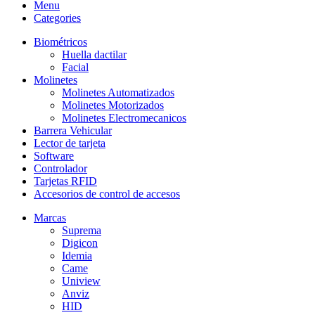
Menu
Categories
Biométricos
Huella dactilar
Facial
Molinetes
Molinetes Automatizados
Molinetes Motorizados
Molinetes Electromecanicos
Barrera Vehicular
Lector de tarjeta
Software
Controlador
Tarjetas RFID
Accesorios de control de accesos
Marcas
Suprema
Digicon
Idemia
Came
Uniview
Anviz
HID