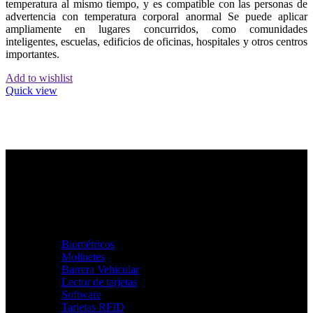
temperatura al mismo tiempo, y es compatible con las personas de
advertencia con temperatura corporal anormal Se puede aplicar
ampliamente en lugares concurridos, como comunidades
inteligentes, escuelas, edificios de oficinas, hospitales y otros centros
importantes.
Add to wishlist
Quick view
CATEGORÍAS
Biométricos
Molinetes
Barrera Vehicular
Lector de tarjetas
Software
Tarjetas RFID