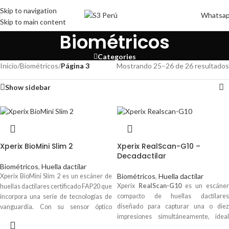
Skip to navigation
Whatsa
Skip to main content
Biométricos
Categories
Inicio
/
Biométricos
/
Página 3
Mostrando 25–26 de 26 resultados
Show sidebar
Xperix BioMini Slim 2
Xperix RealScan-G10 –
Decadactilar
Biométricos
,
Huella dactilar
Biométricos
,
Huella dactilar
Xperix BioMini Slim 2 es un escáner de
Xperix
RealScan-G10
es un escáner
huellas dactilares certificado FAP20 que
compacto de huellas dactilares
incorpora una serie de tecnologías de
diseñado para capturar una o diez
vanguardia. Con su sensor óptico
impresiones simultáneamente, ideal
ultradelgado de 13.5 mm, el BioMini
para aplicaciones civiles y criminales.
Slim 2 incluye la tecnología propietaria