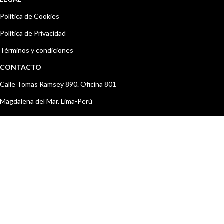
Política de Cookies
Política de Privacidad
Términos y condiciones
CONTACTO
Calle Tomas Ramsey 890. Oficina 801
Magdalena del Mar. Lima-Perú
Teléfono: +51 637 2786
ventas@s3peru.com
Lunes a viernes de 8am a 6pm
Diseñado por
BIGWEB